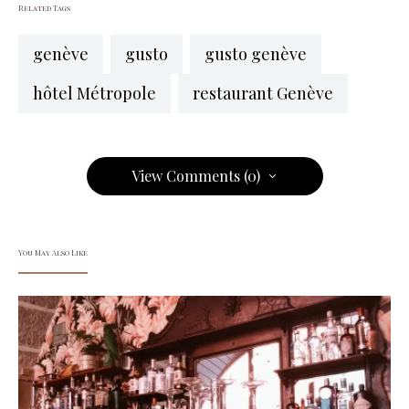
Related Tags
genève
gusto
gusto genève
hôtel Métropole
restaurant Genève
View Comments (0)
You May Also Like