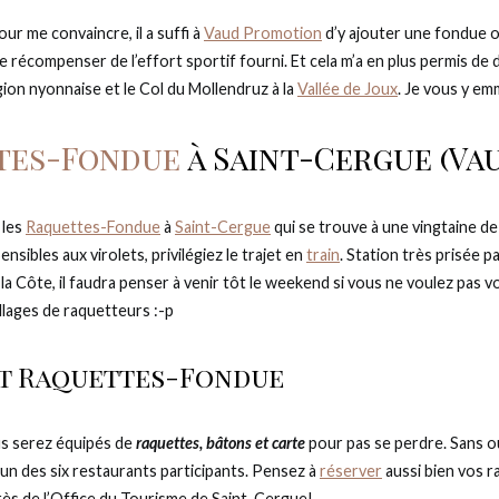
ur me convaincre, il a suffi à
Vaud Promotion
d’y ajouter une fondue o
récompenser de l’effort sportif fourni. Et cela m’a en plus permis de
gion nyonnaise et le Col du Mollendruz à la
Vallée de Joux
. Je vous y e
tes-Fondue
à Saint-Cergue (Va
 les
Raquettes-Fondue
à
Saint-Cergue
qui se trouve à une vingtaine d
nsibles aux virolets, privilégiez le trajet en
train
. Station très prisée pa
 la Côte, il faudra penser à venir tôt le weekend si vous ne voulez pas 
llages de raquetteurs :-p
it Raquettes-Fondue
us serez équipés de
raquettes, bâtons et carte
pour pas se perdre. Sans o
un des six restaurants participants. Pensez à
réserver
aussi bien vos 
ès de l’Office du Tourisme de Saint-Cergue!