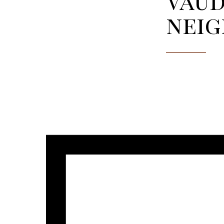
Vaud
neig