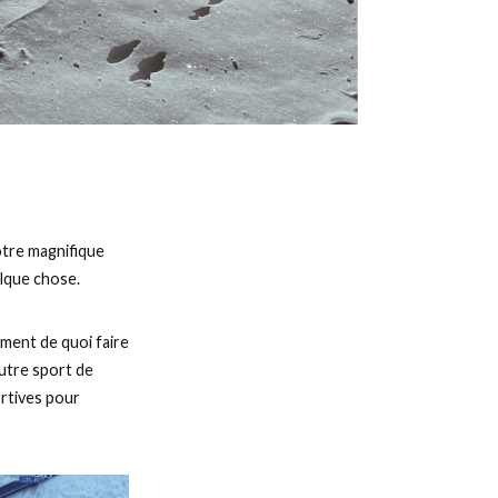
otre magnifique
lque chose.
gement de quoi faire
autre sport de
ortives pour