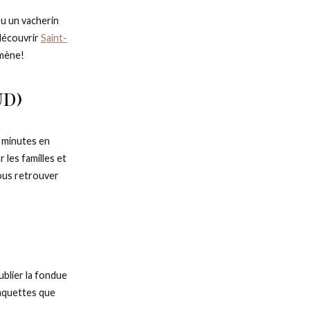
u un vacherin
 découvrir
Saint-
mmène!
ud)
e minutes en
r les familles et
vous retrouver
ublier la fondue
raquettes que