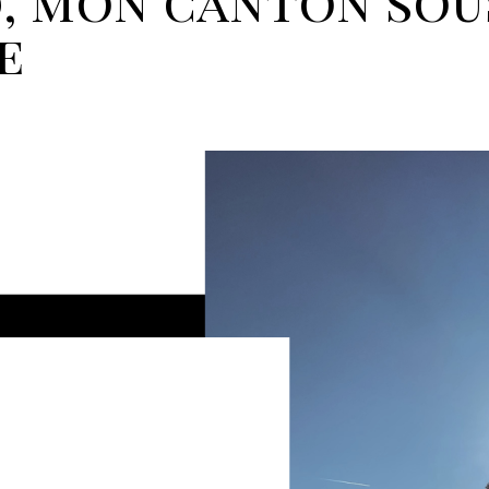
, mon canton sou
e