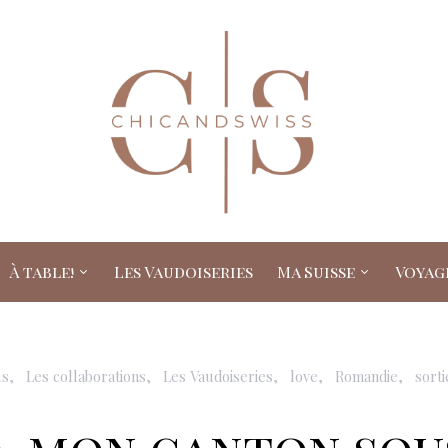
À table!
Les Vaudoiseries
Ma Suisse
Voyag
us
Les collaborations
Les Vaudoiseries
love
Romandie
sorti