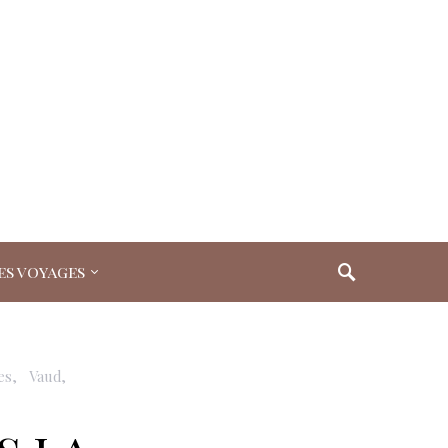
es voyages
es
Vaud