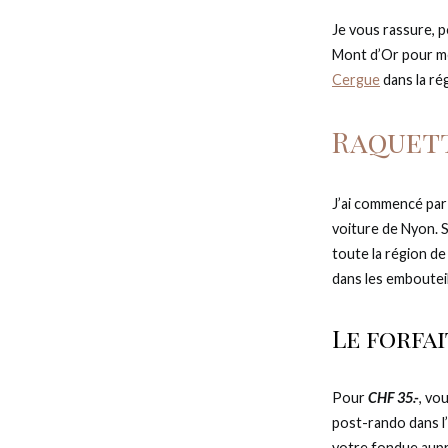
Je vous rassure, po
Mont d’Or pour me 
Cergue
dans la ré
Raquet
J’ai commencé par
voiture de Nyon. Se
toute la région de
dans les emboutei
Le forfa
Pour
CHF 35.-
, vo
post-rando dans l’
votre fondue aupr