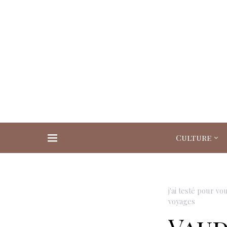
Culture
Search for:
j'ai testé pour vo
voyages