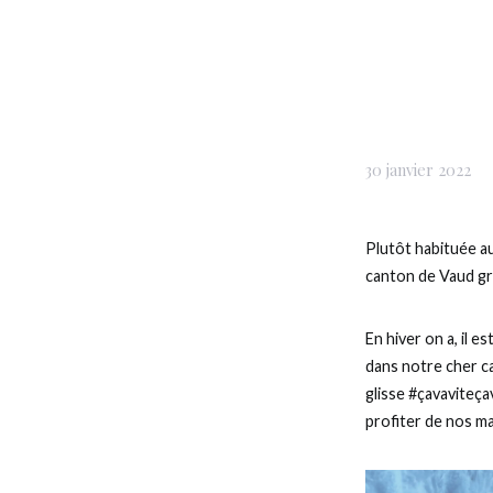
30 janvier 2022
Plutôt habituée au
canton de Vaud gr
En hiver on a, il e
dans notre cher ca
glisse #çavaviteça
profiter de nos m