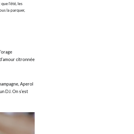
que l’été, les
vous la parquer,
l’orage
e d’amour citronnée
 Champagne, Aperol
un DJ. On s’est