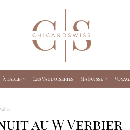
À table!
Les Vaudoiseries
Ma Suisse
Voyag
Valais
nuit au W Verbier