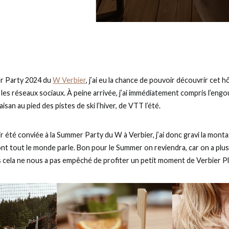
er Party 2024 du
W Verbier
, j’ai eu la chance de pouvoir découvrir cet hô
les réseaux sociaux. À peine arrivée, j’ai immédiatement compris l’eng
aisan au pied des pistes de ski l’hiver, de VTT l’été.
ir été conviée à la Summer Party du W à Verbier, j’ai donc gravi la mon
nt tout le monde parle. Bon pour le Summer on reviendra, car on a plus p
s cela ne nous a pas empêché de profiter un petit moment de Verbier P