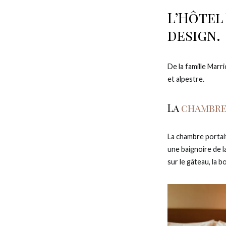
L’Hôtel
design.
De la famille Marr
et alpestre.
La
chambr
La chambre portait
une baignoire de la
sur le gâteau, la b