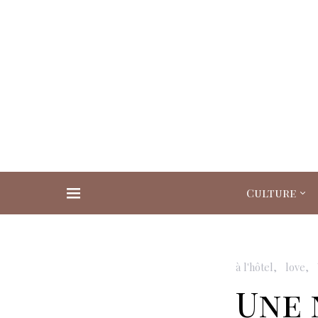
Culture
Search for:
à l'hôtel
love
Une 