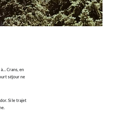
, à… Crans, en
court séjour ne
r. Si le trajet
ne.