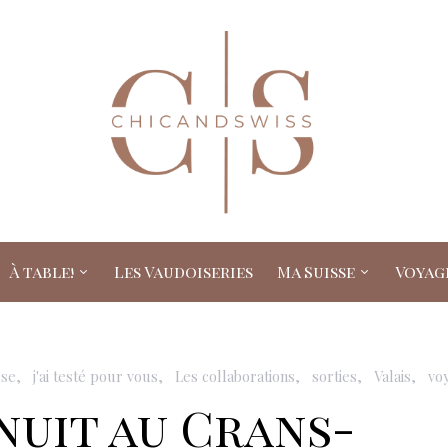
À table!
Les Vaudoiseries
Ma Suisse
Voyag
sse
j'ai testé pour vous
Les collaborations
sorties
Valais
vo
nuit au Crans-