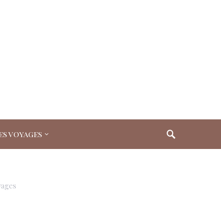
es voyages
yages