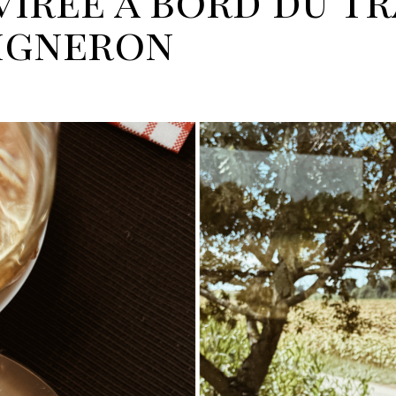
virée à bord du Tr
igneron