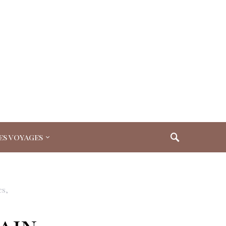
es voyages
es