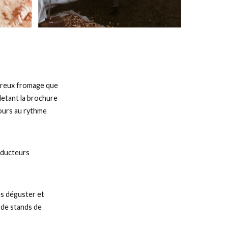
oureux fromage que
letant la brochure
jours au rythme
roducteurs
les déguster et
e de stands de