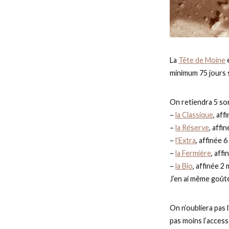
La
Tête de Moine
e
minimum 75 jours s
On retiendra 5 sor
–
la Classique
, af
–
la Réserve
, affi
–
l’Extra
, affinée 
–
la Fermière
, aff
–
la Bio
, affinée 2
J’en ai même goûté
On n’oubliera pas l
pas moins l’access