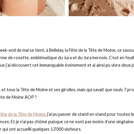
k-end de mai se tient, à Bellelay, la Fête de la Tête de Moine, ce sav
rme de rosette, emblématique du Jura et du Jura bernois. C’est en feuil
ue j’ai découvert cet immanquable événement et ai ainsi pu vivre deux 
et tous la Tête de Moine et ses girolles, mais qui savait que seuls 7 p
Tête de Moine AOP ?
Fête de la Tête de Moine
, j’ai pu passer de stand en stand pour toutes 
ences. Et je n’ai pas chômé puisque ce ne sont pas moins d’une vingtain
 qui ont accueilli quelques 13’000 visiteurs.